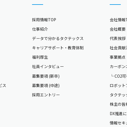
採用情報TOP
会社情報T
仕事紹介
会社概要
データで分かるタクテックス
代表挨拶
キャリアサポート・教育体制
社会貢献
福利厚生
事業拠点
社員インタビュー
カーボン
募集要項 (新卒)
└ CO2
ビス
募集要項 (中途)
ロボット
採用エントリー
タクテッ
株主の皆
DX推進
情報セキ