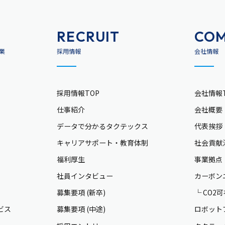
RECRUIT
CO
業
採用情報
会社情報
採用情報TOP
会社情報T
仕事紹介
会社概要
データで分かるタクテックス
代表挨拶
キャリアサポート・教育体制
社会貢献
福利厚生
事業拠点
社員インタビュー
カーボン
募集要項 (新卒)
└ CO2
ビス
募集要項 (中途)
ロボット