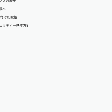
クスの歴史
様へ
に向けた取組
ュリティー基本方針